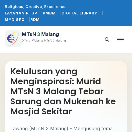
Lewati
Religious, Creative, Excellence
ke
LAYANAN PTSP
PMBM
DIGITAL LIBRARY
konten
MYDISPO
RDM
MTsN
3
Malang
Official Website MTsN 3 Malang
Buka
Buka
menu
pencarian
Kelulusan yang
Menginspirasi: Murid
MTsN 3 Malang Tebar
Sarung dan Mukenah ke
Masjid Sekitar
Lawang (MTsN 3 Malang) - Mengusung tema