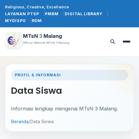
Lewati
Religious, Creative, Excellence
ke
LAYANAN PTSP
PMBM
DIGITAL LIBRARY
konten
MYDISPO
RDM
MTsN
3
Malang
Official Website MTsN 3 Malang
Buka
Buka
menu
pencarian
PROFIL & INFORMASI
Data Siswa
Informasi lengkap mengenai MTsN 3 Malang.
Beranda
/
Data Siswa