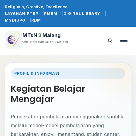
Lewati
Religious, Creative, Excellence
ke
LAYANAN PTSP
PMBM
DIGITAL LIBRARY
konten
MYDISPO
RDM
MTsN
3
Malang
Official Website MTsN 3 Malang
Buka
Buka
menu
pencarian
PROFIL & INFORMASI
Kegiatan Belajar
Mengajar
Pendekatan pembelajaran menggunakan santifik
melalui model-model pembelajaran yang
berkarakter, enjoy, menantang, studen center,