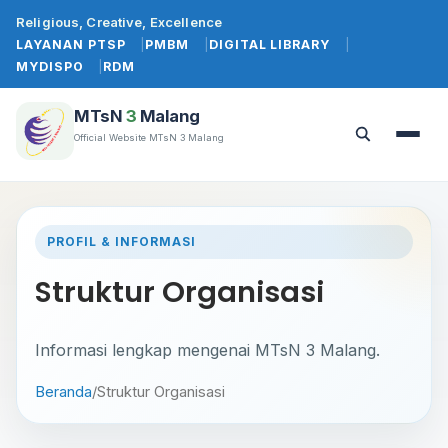
Lewati
Religious, Creative, Excellence
ke
LAYANAN PTSP
PMBM
DIGITAL LIBRARY
konten
MYDISPO
RDM
MTsN
3
Malang
Official Website MTsN 3 Malang
Buka
Buka
menu
pencarian
PROFIL & INFORMASI
Struktur Organisasi
Informasi lengkap mengenai MTsN 3 Malang.
Beranda
/
Struktur Organisasi