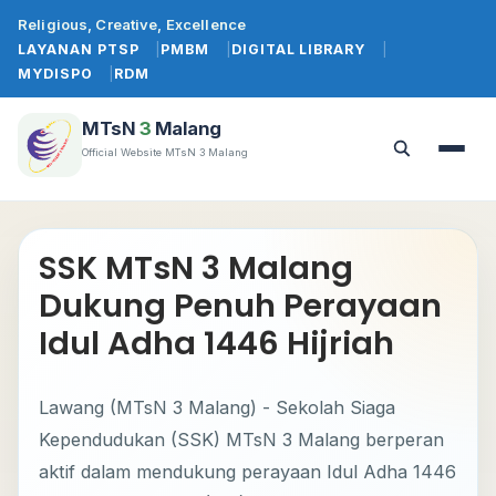
Lewati
Religious, Creative, Excellence
ke
LAYANAN PTSP
PMBM
DIGITAL LIBRARY
konten
MYDISPO
RDM
MTsN
3
Malang
Official Website MTsN 3 Malang
Buka
Buka
menu
pencarian
SSK MTsN 3 Malang
Dukung Penuh Perayaan
Idul Adha 1446 Hijriah
Lawang (MTsN 3 Malang) - Sekolah Siaga
Kependudukan (SSK) MTsN 3 Malang berperan
aktif dalam mendukung perayaan Idul Adha 1446