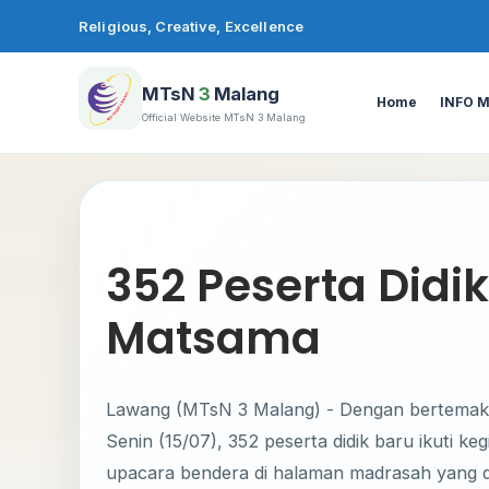
Lewati
Religious, Creative, Excellence
ke
konten
MTsN
3
Malang
Home
INFO 
Official Website MTsN 3 Malang
352 Peserta Didik
Matsama
Lawang (MTsN 3 Malang) - Dengan bertemaka
Senin (15/07), 352 peserta didik baru ikuti k
upacara bendera di halaman madrasah yang di