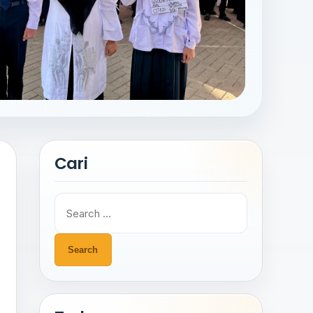
Cari
Search
for: