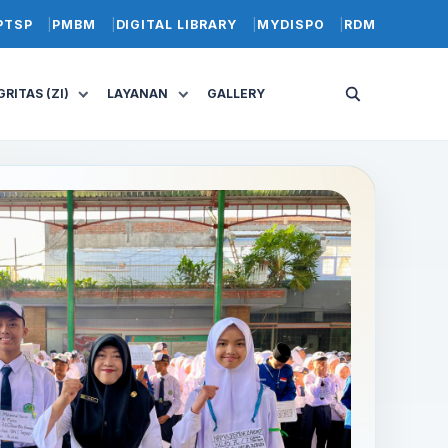
PTSP
PMBM
DIGITAL LIBRARY
MYDISPO
RDM
RITAS (ZI)
LAYANAN
GALLERY
Buka
pencarian