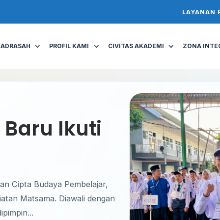
LAYANAN 
MADRASAH
PROFIL KAMI
CIVITAS AKADEMI
ZONA INTEG
 Baru Ikuti
n Cipta Budaya Pembelajar,
egiatan Matsama. Diawali dengan
pimpin...