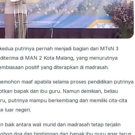
edua putrinya pernah menjadi bagian dari MTsN 3
l diterima di MAN 2 Kota Malang, yang menurutnya
mbiasaan positif yang diterapkan di madrasah.
 memohon maaf apabila selama proses pendidikan putrinya
otkan bapak dan ibu guru. Namun demikian, beliau
ru, putrinya mampu berkembang dan memiliki cita-cita
e luar negeri.
 baik antara wali murid dan madrasah tetap terjalin
mohon doa dan bimbingan dari bapak ibu guru agar terus