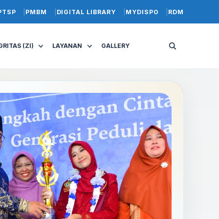
PTSP
PMBM
DIGITAL LIBRARY
MYDISPO
RDM
RITAS (ZI)
LAYANAN
GALLERY
Buka
pencarian