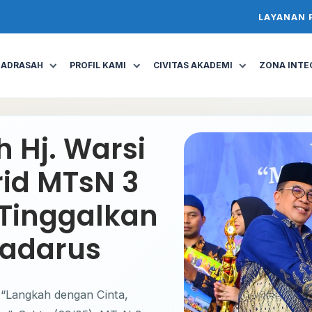
LAYANAN 
MADRASAH
PROFIL KAMI
CIVITAS AKADEMI
ZONA INTEG
 Hj. Warsi
rid MTsN 3
Tinggalkan
Tadarus
“Langkah dengan Cinta,