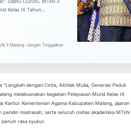
tas”, Sabtu (23/05), MTsN 3
d Kelas IX Tahun...
sN 3 Malang: Jangan Tinggalkan
Langkah dengan Cinta, Akhlak Mulia, Generasi Peduli
Malang melaksanakan kegiatan Pelepasan Murid Kelas IX
ala Kantor Kementerian Agama Kabupaten Malang, jajaran
h pendiri madrasah, serta seluruh civitas akademika MTsN
 penuh rasa syukur.