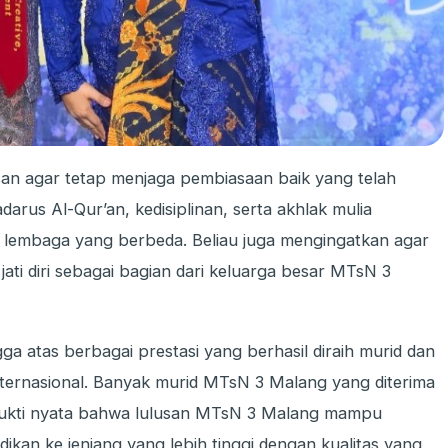
san agar tetap menjaga pembiasaan baik yang telah
adarus Al-Qur’an, kedisiplinan, serta akhlak mulia
i lembaga yang berbeda. Beliau juga mengingatkan agar
ati diri sebagai bagian dari keluarga besar MTsN 3
ga atas berbagai prestasi yang berhasil diraih murid dan
nternasional. Banyak murid MTsN 3 Malang yang diterima
bukti nyata bahwa lulusan MTsN 3 Malang mampu
dikan ke jenjang yang lebih tinggi dengan kualitas yang