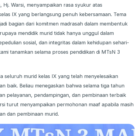
Hj. Warsi, menyampaikan rasa syukur atas
 kelas IX yang berlangsung penuh kebersamaan. Tema
njadi bagian dari komitmen madrasah dalam membentuk
 berupaya mendidik murid tidak hanya unggul dalam
kepedulian sosial, dan integritas dalam kehidupan sehari-
rus kami tanamkan selama proses pendidikan di MTsN 3
a seluruh murid kelas IX yang telah menyelesaikan
gan baik. Beliau menegaskan bahwa selama tiga tahun
kan pelayanan, pendampingan, dan pembinaan terbaik
Warsi turut menyampaikan permohonan maaf apabila masih
kan dan pembinaan murid.