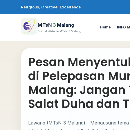
Lewati
Religious, Creative, Excellence
ke
konten
MTsN
3
Malang
Home
INFO 
Official Website MTsN 3 Malang
Pesan Menyentuh
di Pelepasan Mu
Malang: Jangan 
Salat Duha dan 
Lawang (MTsN 3 Malang) - Mengusung tema 