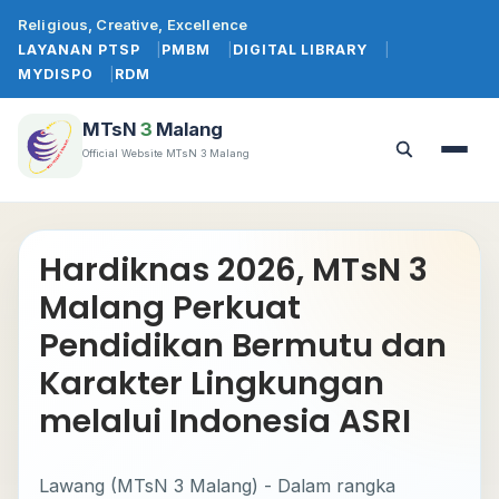
Lewati
Religious, Creative, Excellence
ke
LAYANAN PTSP
PMBM
DIGITAL LIBRARY
konten
MYDISPO
RDM
MTsN
3
Malang
Official Website MTsN 3 Malang
Buka
Buka
menu
pencarian
Hardiknas 2026, MTsN 3
Malang Perkuat
Pendidikan Bermutu dan
Karakter Lingkungan
melalui Indonesia ASRI
Lawang (MTsN 3 Malang) - Dalam rangka