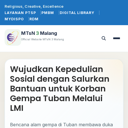
Lewati
Religious, Creative, Excellence
ke
LAYANAN PTSP
PMBM
DIGITAL LIBRARY
konten
MYDISPO
RDM
MTsN
3
Malang
Official Website MTsN 3 Malang
Buka
Buka
menu
pencarian
Wujudkan Kepedulian
Sosial dengan Salurkan
Bantuan untuk Korban
Gempa Tuban Melalui
LMI
Bencana alam gempa di Tuban membawa duka