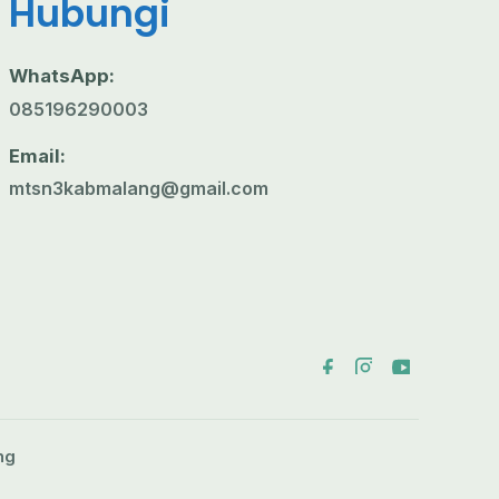
Hubungi
WhatsApp:
085196290003
Email:
mtsn3kabmalang@gmail.com
ng