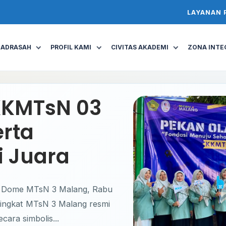
LAYANAN 
MADRASAH
PROFIL KAMI
CIVITAS AKADEMI
ZONA INTEG
 KKMTsN 03
erta
i Juara
ni Dome MTsN 3 Malang, Rabu
tingkat MTsN 3 Malang resmi
ara simbolis...