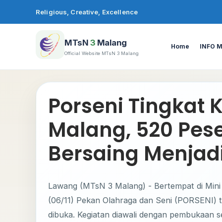
Lewati
Religious, Creative, Excellence
ke
konten
MTsN
3
Malang
Home
INFO 
Official Website MTsN 3 Malang
Porseni Tingkat
Malang, 520 Pes
Bersaing Menjad
Lawang (MTsN 3 Malang) - Bertempat di Mi
(06/11) Pekan Olahraga dan Seni (PORSENI) 
dibuka. Kegiatan diawali dengan pembukaan sec