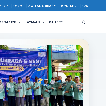
PTSP
PMBM
DIGITAL LIBRARY
MYDISPO
RDM
RITAS (ZI)
LAYANAN
GALLERY
Buka
pencarian