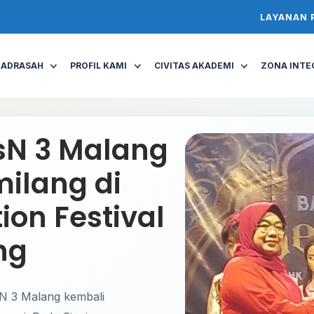
LAYANAN 
MADRASAH
PROFIL KAMI
CIVITAS AKADEMI
ZONA INTEG
sN 3 Malang
milang di
ion Festival
ng
N 3 Malang kembali