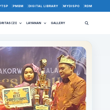
PTSP
PMBM
DIGITAL LIBRARY
MYDISPO
RDM
RITAS (ZI)
LAYANAN
GALLERY
Buka
pencarian