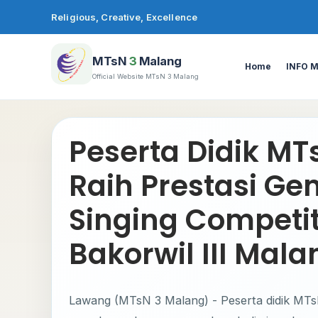
Lewati
Religious, Creative, Excellence
ke
konten
MTsN
3
Malang
Home
INFO 
Official Website MTsN 3 Malang
Peserta Didik MT
Raih Prestasi Ge
Singing Competit
Bakorwil III Mala
Lawang (MTsN 3 Malang) - Peserta didik MTs