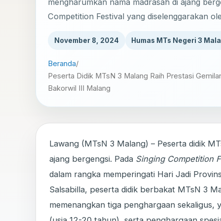
mengharumkan nama madrasah di ajang berge
Competition Festival yang diselenggarakan ole
November 8, 2024
Humas MTs Negeri 3 Mal
Beranda
/
Peserta Didik MTsN 3 Malang Raih Prestasi Gemilan
Bakorwil III Malang
Lawang (MTsN 3 Malang) – Peserta didik M
ajang bergengsi. Pada
Singing Competition F
dalam rangka memperingati Hari Jadi Provin
Salsabilla, peserta didik berbakat MTsN 3 M
memenangkan tiga penghargaan sekaligus, yai
(usia 12-20 tahun), serta penghargaan spesi