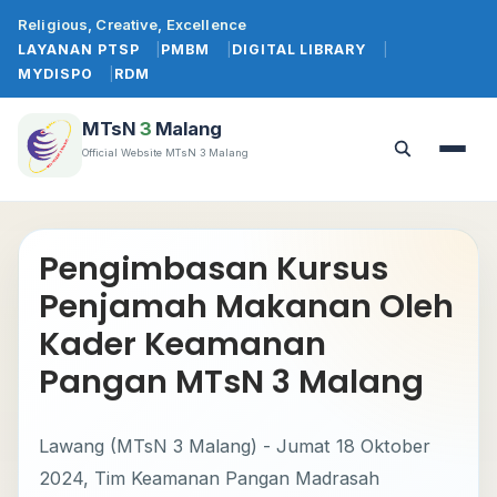
Lewati
Religious, Creative, Excellence
ke
LAYANAN PTSP
PMBM
DIGITAL LIBRARY
konten
MYDISPO
RDM
MTsN
3
Malang
Official Website MTsN 3 Malang
Buka
Buka
menu
pencarian
Pengimbasan Kursus
Penjamah Makanan Oleh
Kader Keamanan
Pangan MTsN 3 Malang
Lawang (MTsN 3 Malang) - Jumat 18 Oktober
2024, Tim Keamanan Pangan Madrasah