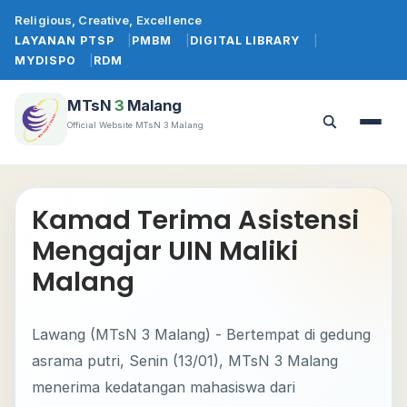
Lewati
Religious, Creative, Excellence
ke
LAYANAN PTSP
PMBM
DIGITAL LIBRARY
konten
MYDISPO
RDM
MTsN
3
Malang
Official Website MTsN 3 Malang
Buka
Buka
menu
pencarian
Kamad Terima Asistensi
Mengajar UIN Maliki
Malang
Lawang (MTsN 3 Malang) - Bertempat di gedung
asrama putri, Senin (13/01), MTsN 3 Malang
menerima kedatangan mahasiswa dari