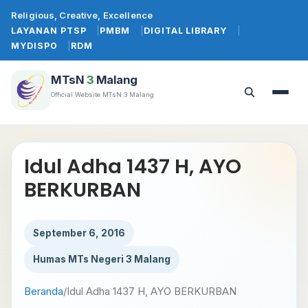
Lewati
Religious, Creative, Excellence
ke
LAYANAN PTSP
PMBM
DIGITAL LIBRARY
konten
MYDISPO
RDM
MTsN
3
Malang
Official Website MTsN 3 Malang
Buka
Buka
menu
pencarian
Idul Adha 1437 H, AYO
BERKURBAN
September 6, 2016
Humas MTs Negeri 3 Malang
Beranda
/
Idul Adha 1437 H, AYO BERKURBAN