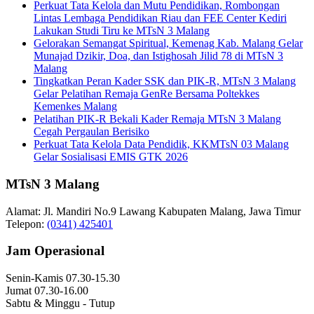
Perkuat Tata Kelola dan Mutu Pendidikan, Rombongan
Lintas Lembaga Pendidikan Riau dan FEE Center Kediri
Lakukan Studi Tiru ke MTsN 3 Malang
Gelorakan Semangat Spiritual, Kemenag Kab. Malang Gelar
Munajad Dzikir, Doa, dan Istighosah Jilid 78 di MTsN 3
Malang
Tingkatkan Peran Kader SSK dan PIK-R, MTsN 3 Malang
Gelar Pelatihan Remaja GenRe Bersama Poltekkes
Kemenkes Malang
Pelatihan PIK-R Bekali Kader Remaja MTsN 3 Malang
Cegah Pergaulan Berisiko
Perkuat Tata Kelola Data Pendidik, KKMTsN 03 Malang
Gelar Sosialisasi EMIS GTK 2026
MTsN 3 Malang
Alamat:
Jl. Mandiri No.9 Lawang Kabupaten Malang, Jawa Timur
Telepon:
(0341) 425401
Jam Operasional
Senin-Kamis
07.30-15.30
Jumat
07.30-16.00
Sabtu & Minggu - Tutup