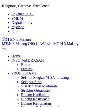
Lewati
Religious, Creative, Excellence
ke
Layanan PTSP
konten
PMBM
Digital library
mydispo
rdm
MTsN
3
Malang
Official Website MTsN 3 Malang
Buka
menu
Home
INFO MADRASAH
Berita
Prestasi
PROFIL KAMI
Sejarah Singkat MTsN Lawang
Sekapur Sirih
Visi dan Misi Madrasah
Struktur Organisasi
Bidang Kurikulum
Bidang Kesiswaan
Bidang Kehumasan