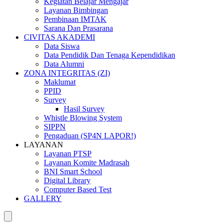
Kegiatan Belajar Mengajar
Layanan Bimbingan
Pembinaan IMTAK
Sarana Dan Prasarana
CIVITAS AKADEMI
Data Siswa
Data Pendidik Dan Tenaga Kependidikan
Data Alumni
ZONA INTEGRITAS (ZI)
Maklumat
PPID
Survey
Hasil Survey
Whistle Blowing System
SIPPN
Pengaduan (SP4N LAPOR!)
LAYANAN
Layanan PTSP
Layanan Komite Madrasah
BNI Smart School
Digital Library
Computer Based Test
GALLERY
Buka